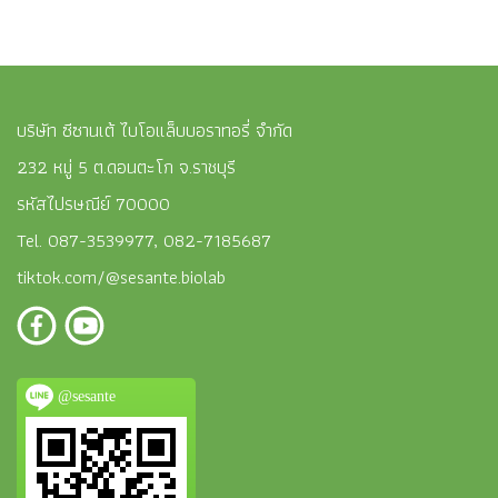
พลังงานให้เซลล์ผิว ช่วยกระตุ้นการ
ผิวหนังที่เกิดจากรังสียูวีได้ จึงมี
สร้างโปรตีนบางชนิด ทำให้ผิวกลับมา
การนำทองคำมาประยุกต์ใช้ผสมใน
กระชับขึ้น ซึ่งช่วยแก้ปัญหาถุงใต้ตา
เครื่องสำอางที่มีราคาแพงในรูปแบบ
หย่อนคล้อยได้เป็นอย่างดี
ต่างๆ เพื่อประโยชน์ของการยืดอายุ
ผิวพรรณและลดเลือนริ้วรอยแห่งวัย
บริษัท ซีซานเต้ ไบโอแล็บบอราทอรี่ จำกัด
232 หมู่ 5 ต.ดอนตะโก จ.ราชบุรี
รหัสไปรษณีย์ 70000
Tel. 087-3539977, 082-7185687
tiktok.com/@sesante.biolab
@sesante