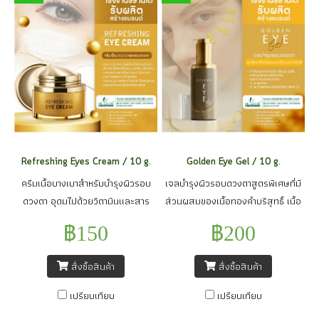
Refreshing Eyes Cream / 10 g.
Golden Eye Gel / 10 g.
ครีมเนื้อบางเบาสำหรับบำรุงผิวรอบ
เจลบำรุงผิวรอบดวงตาสูตรพิเศษที่มี
ดวงตา อุดมไปด้วยวิตามินและสาร
ส่วนผสมของเนื้อทองคำบริสุทธิ์ เนื้อ
สกัดจากธรรมชาตินานาชนิด ช่วย
เจลบางเบาไม่เหนียวเหนอะหนะทำให้
฿150
฿200
กระตุ้นระบบไหลเวียนโลหิตบริเวณ
ดวงตากระชับ เนียนนุ่ม ชุ่มชื้น ลดริ้ว
ใต้ตาให้ดีขึ้น พร้อมฟื้นบำรุงให้ผิวแข็ง
รอยหมองคล้ำเหี่ยวย่นและลดอาการ
สั่งซื้อสินค้า
สั่งซื้อสินค้า
แรง ดูสดชื่น มีชีวิตชีวา ลดความ
บวมรอบดวงตาได้อย่างมี
หมองคล้ำและรอยดำใต้ดวงตาได้
ประสิทธิภาพ ต้านอนุมูลอิสระของ
เปรียบเทียบ
เปรียบเทียบ
อย่างมีประสิทธิภาพ และยังช่วยเติม
ผิวหนังและต้านอาการอักเสบของ