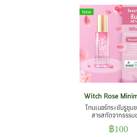
New
โทนเนอร์กระชับรูขุม
สารสกัดจากธรรมช
ปราศจากแอลกอฮอล์
฿100
กระชับรูขุมขนและสม