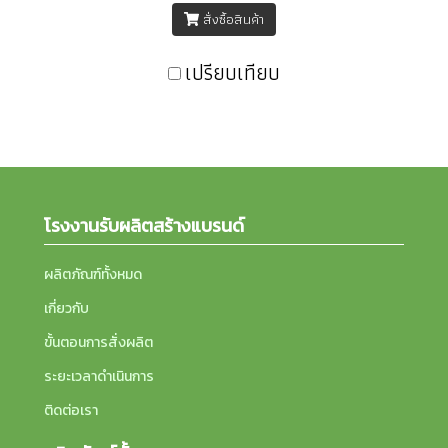
ง ช่วย
ทำความสะอาดผิวได้อย่างล้ำ
แต่ยั
สั่งซื้อสินค้า
อิสระ
ลึก ทำให้ผิวสะอาดโดยยัง
ตาม
วามชรา
คงความชุ่มชื้นเอาไว้ ไม่แห้ง
ทำคว
เปรียบเทียบ
ำรุงให้
กร้าน นอกจากนี้ยังช่วยบำรุง
ใบหน
งเป็น
ผิว ช่วยลดโอกาสเกิดสิว
ทั้งเซ
ห้เกิด
ต่างๆ และให้ใบหน้าดูสว่าง
ออกไป
ขึ้นได้อย่างเป็นธรรมชาติ
ทำลายน
ต่อผิว
ให้ผ
โรงงานรับผลิตสร้างแบรนด์
ผลิตภัณฑ์ทั้งหมด
เกี่ยวกับ
ขั้นตอนการสั่งผลิต
ระยะเวลาดำเนินการ
ติดต่อเรา