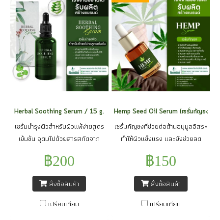
Herbal Soothing Serum / 15 g.
Hemp Seed Oil Serum (เซรั่มกัญชง) / 
เซรั่มบำรุงผิวสำหรับผิวแพ้ง่ายสูตร
เซรั่มกัญชงที่ช่วยต่อต้านอนุมูลอิสระ
เข้มข้น อุดมไปด้วยสารสกัดจาก
ทำให้ผิวแข็งแรง และยังช่วยลด
ธรรมชาติหลายชนิด ช่วยบำรุงให้ผิว
ความมัน ลดการเกิดสิว มาพร้อม
฿200
฿150
หน้าแข็งแรง ช่วยให้ผิวกักเก็บความ
นวัตกรรม SES ที่ช่วยลดการอักเสบ
ชุ่มชื้นได้ดี บรรเทาอาการอักเสบ สิว
ของสิวและผลัดเซลล์ผิวเสื่อมสภาพ
สั่งซื้อสินค้า
สั่งซื้อสินค้า
อักเสบ และอาการระคายเคืองต่าง ๆ
หรือรอยดำจากสิวอย่างอ่อนโยน มา
พร้อมกระตุ้นการสร้างคอลลาเจน
พร้อมกับสารสกัด และแอคทีฟสิว
เปรียบเทียบ
เปรียบเทียบ
และอิลาสตินในชั้นผิว จึงทำให้ผิว
อีกมายมาย นอกจากนียั้งมีการปรับ