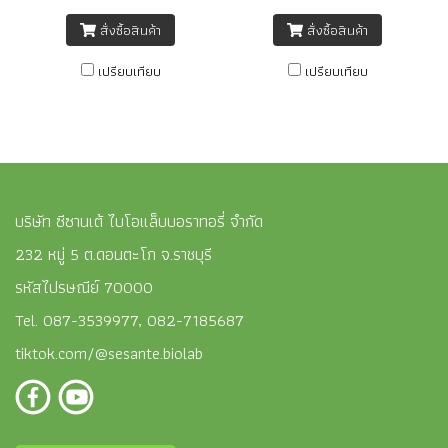
สำคัญออกมาอย่างช้าๆ ช่วยลดสิว
ลดการระคายเคืองของผิว และอ่อน
สั่งซื้อสินค้า
สั่งซื้อสินค้า
ผลัดเซลล์ผิวอ่อนๆ เผยผิวหน้าที่
โยนยิ่งขึ้นด้วยสูตรที่ปราศจาก
กระจ่างใส เรียบเนียนจากวิตามินซี
แอลกอฮอล์ น้ำหอม และพาราเบน
เปรียบเทียบ
เปรียบเทียบ
Encapsulation นอกจากนี้ยังมีสาร
ราคา 3,000 บาท/กิโลกรัม
สกัดที่ได้จากการหมักข้าวโอ๊ตที่ช่วย
ลดอาการแพ้ได้เป็นอย่างดี และยังให้
ผิวขาวและกระชับขึ้นอีกด้วย
บริษัท ซีซานเต้ ไบโอแล็บบอราทอรี่ จำกัด
232 หมู่ 5 ต.ดอนตะโก จ.ราชบุรี
รหัสไปรษณีย์ 70000
Tel. 087-3539977, 082-7185687
tiktok.com/@sesante.biolab