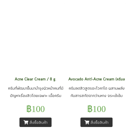
อาการอักเสบของผิว ทำให้ผิวแข็ง
หรือระคายเคือง ลดการเกิดอนุมูล
แรง ช่วยเสริมการผลัดเซลล์ผิว เผย
อิสระ ทำให้ผิวกระจ่างใสอย่างเป็น
ผิวเปล่งปลั่งกระจ่างใส แลดูขาว
ธรรมชาติ
อย่างเป็นธรรมชาติ และยังช่วยลด
ปัญหาสิว ฝ้า กระ ทำให้ผิวเรียบเนียน
น่าสัมผัส
Acne Clear Cream / 8 g.
Avocado Anti-Acne Cream (ครีมลดสิวอะ
ครีมที่พัฒนาขึ้นมาบำรุงผิวหน้าคนที่มี
ครีมลดสิวสูตรอะโวคาโด ผสานพลัง
ปัญหาเรื่องสิวโดยเฉพาะ เนื้อครีม
กับสารสกัดจากว่านหาง จระเข้เข้ม
บางเบา ซึมง่ายไม่เหนียวเหนอะหนะ
ข้น, Bifida Ferment Lysate ,โสม
฿100
฿100
ช่วยปรับความสมดุลให้แก่ผิว ลดการ
ดำ และสารที่ได้จากการสกัดจากพืช
ระคายเคือง ลดการอักเสบ ลดการ
ตามธรรมชาติในต้นคอมเฟรย์ช่วย
สั่งซื้อสินค้า
สั่งซื้อสินค้า
เกิดรอยดำจากสิว ลดการเกิดสิวใหม่
ต้านการอักเสบ การระคายเคืองจาก