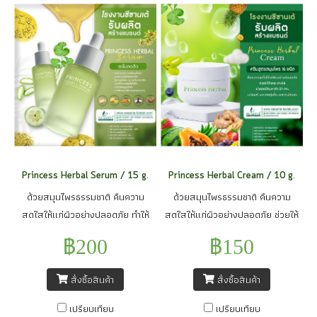
แข็งแรง ไม่แพ้ง่าย เนียนนุ่ม ชุ่มชื้น
สมดุลผิว โดยแบคทีเรียดีจากข้าว
มีชีวิตชีวากว่าที่เคย
โอ๊ตที่นอกจากช่วยลดการแพ้ ยังให้
ผิวกับมาแข็งแรง ผิวกระชับ ผิวมี
สุขภาพดีเปล่งปลั่ง
Princess Herbal Serum / 15 g.
Princess Herbal Cream / 10 g.
ด้วยสมุนไพรธรรมชาติ คืนความ
ด้วยสมุนไพรธรรมชาติ คืนความ
สดใสให้แก่ผิวอย่างปลอดภัย ทำให้
สดใสให้แก่ผิวอย่างปลอดภัย ช่วยให้
ผิวเปล่งปลั่งกระจ่างใสอย่าง
กระจ่างใสอย่างสม่ำเสมอ และยัง
฿200
฿150
สม่ำเสมอ กระตุ้นการสร้าง
ช่วยลดปัญหาสิว ฝ้า กระ ทำให้ผิว
collagen และ elastin ในชั้นผิวได้ดี
เรียบเนียนน่าสัมผัส ด้วยสมุนไพรถึง
สั่งซื้อสินค้า
สั่งซื้อสินค้า
เยี่ยม ลดเลือนริ้วรอย ฝ้า กระ รอย
16 ชนิด เสริมสร้างความชุ่มชื้น ลด
แดงจากสิว ให้ดูจางลง ช่วยลด
การอักเสบ ให้ผิวแข็งแรง ไม่แพ้ง่าย
เปรียบเทียบ
เปรียบเทียบ