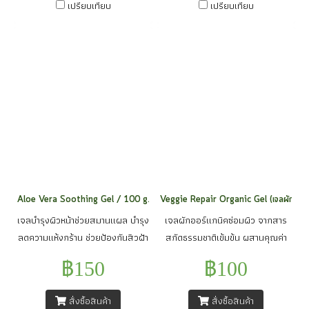
ได้อย่างดีเยี่ยม ด้วยสารสกัดจาก
สิวหรือผด ผื่น และต่อต้านการแพ้
เปรียบเทียบ
เปรียบเทียบ
ดอกไอริส อุดมไปด้วยวิตามินเอและ
สารสกัดจากผักคาวทอง มีฤทธิ์ใน
zinc ช่วยลดความมัน กระชับรูขุมขน
การต่อต้านเชื้อแบคทีเรีย ต่าง ๆ ได้
ควบคุมการหลั่งน้ำมันของต่อมไขมัน
หลายชนิด โดยเฉพาะ P. acne หรือ
ไม่ให้ทำงานมากเกินไป พร้อมกันนี้
เชื้อสิว Vitamin B3, AHA ตาม
วิตามินเอยังช่วยเรื่องลดเลือนจุดด่าง
ธรรมชาติที่ได้จากการหมักอ้อย ,
ดำที่เกิดจากสิวได้ดี
BHA และ PHA เป็นกรดอ่อน ๆ จาก
ธรรมชาติ ได้จากการหมักข้าวโพด
ช่วยในกระบวนการผลัดเซลล์ผิวให้
เป็นไปอย่างเป็น ธรรมชาติสารกลุ่ม
Nordihydroguaiaretic acid ,
Oleanolic Acid, Osmotigel
Aloe Vera Soothing Gel / 100 g.
Veggie Repair Organic Gel (เจลผักซ่อมผ
โดยสารทั้ง 3 มีสมบัติในการลดการ
เจลบำรุงผิวหน้าช่วยสมานแผล บำรุง
เจลผักออร์แกนิคซ่อมผิว จากสาร
เกิดสิวครอบคลุมทุกสาเหตุหลักของ
ลดความแห้งกร้าน ช่วยป้องกันสิวฝ้า
สกัดธรรมชาติเข้มข้น ผสานคุณค่า
การเกิด สิว สารสกัดดอกบัว 2 ชนิด
และลดการอักเสบของผิวทำให้หัวสิว
จากใบ บัวบกที่ช่วยในเรื่องของรอย
คือ ดอกบัวสายพันธุ์อียิปต์และ
฿150
฿100
แห้งเร็วลดรอยจุดด่างดำ ช่วยทำให้
จุดด่างดำจากสิว ลดริ้วรอย ว่านหาง
ดอกบัวหลวง ช่วย ควบคุมความมัน
ผิวสดใสชุ่มชื่นแลดูมีน้ำมีนวล ช่วย
จระเข้ ช่วยปลอบประโลมผิวให้ผิว
บนผิวหน้า ทำให้หน้าไม่มัน แต่ยังดู
สั่งซื้อสินค้า
สั่งซื้อสินค้า
กระชับรูขุมขน บำรุงผิวพรรณให้ชุ่ม
เแข็งแรง แตงกวาช่วยให้ผิวชุ่มชื่น