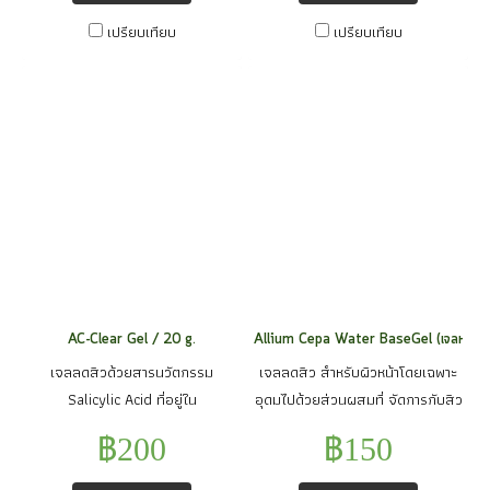
สุขภาพดีได้เห็นผลได้ทันที ภายใน 8
ชื้น ลดอาการอักเสบของผิว ทำให้
อิ่มน้ำและลดความมันบนใบหน้า และ
ชั่วโมงและเห็นผลได้อย่างชัดเจน
เปรียบเทียบ
เปรียบเทียบ
ผิวหนังอุ้มน้ำและดูดซึมน้ำได้ดี
ชาเขียวที่ช่วยในเรื่องลดการอักเสบ
ภายใน 28 วัน
กระตุ้นการสร้างคอลลาเจน ลดเลือน
ของสิว พร้อมทั้ง Vitamin B3 ช่วย
ริ้วรอยจุดด่างดำต่าง ๆ และมี
ให้ผิวกระจ่างใสอมชมพูและเพิ่ม
คุณสมบัติในการยับยั้งการเจริญ
อัตราการผลัดเซลล์ผิวเก่า ทำให้ผิวดู
เติบโตของเชื้อแบคทีเรีย
มีออร่าเปล่งประกายหน้าสัมผัส
AC-Clear Gel / 20 g.
Allium Cepa Water BaseGel (เจลหอมแด
เจลลดสิวด้วยสารนวัตกรรม
เจลลดสิว สำหรับผิวหน้าโดยเฉพาะ
Salicylic Acid ที่อยู่ใน
อุดมไปด้วยส่วนผสมที่ จัดการกับสิว
รูปEncapsulation ไม่ก่อให้เกิดการ
ได้อย่างมีประสิทธิภาพ อย่างสาร
฿200
฿150
แพ้เพราะจะค่อยๆปลดปล่อยสา
สกัดจากหอมแดง , สารสกัดว่านห่าง
รสาคัญออกมาอย่างช้า ช่วยลดสิว
จระเข้, สารสกัดจากแตงกวาที่จะ