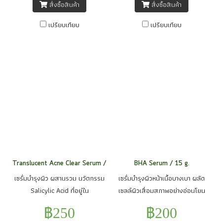
สั่งซื้อสินค้า
สั่งซื้อสินค้า
ผลัดเซลล์ผิวอ่อนๆ เผยผิวหน้าที่
ช่วยยับยั้งเชื้อแบคทีเรียต่างๆ ลด
กระจ่างใส เรียบเนียน นอกจากนี้ยัง
ความมันบนผิวหน้า บรรเทาอาการ
เปรียบเทียบ
เปรียบเทียบ
มีสารสกัดที่ได้จากการหมักข้าวโอ๊ตที่
อักเสบที่เป็นสาเหตุหลักของการเกิด
ช่วยลดอาการแพ้ได้เป็นอย่างดี และ
สิว นอกจากนี้ยังมี Vitamin B3 และ
ยังให้ผิวขาวและกระชับขึ้นอีกด้วย
Vitamin B5 ที่ช่วยเพิ่มความแข็งแรง
ให้กับผิวหน้า ปรับผิวให้เรียบเนียน
ช่วยรักษาความชุ่มชื้นของผิวไม่ทำให้
ผิวแห้งกร้าน
Translucent Acne Clear Serum / 15 g.
BHA Serum / 15 g.
เซรั่มบำรุงผิว ผสานรวม นวัตกรรม
เซรั่มบำรุงผิวหน้าเนื้อบางเบา ผลัด
Salicylic Acid ที่อยู่ใน
เซลล์ผิวเสื่อมสภาพอย่างอ่อนโยน
รูปEncapsulation ไม่ก่อให้เกิดการ
ด้วย Encapsulated salicylic acid
฿250
฿200
แพ้เพราะจะค่อยๆปลดปล่อยสาร
พร้อมสารสกัดจากธรรมชาติที่ช่วย